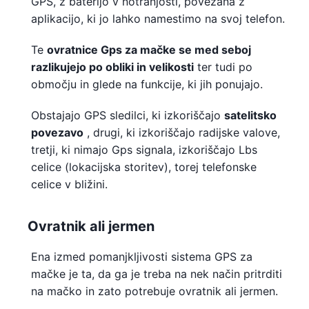
GPS, z baterijo v notranjosti, povezana z
aplikacijo, ki jo lahko namestimo na svoj telefon.
Te
ovratnice Gps za mačke se med seboj
razlikujejo po obliki in velikosti
ter tudi po
območju in glede na funkcije, ki jih ponujajo.
Obstajajo GPS sledilci, ki izkoriščajo
satelitsko
povezavo
, drugi, ki izkoriščajo radijske valove,
tretji, ki nimajo Gps signala, izkoriščajo Lbs
celice (lokacijska storitev), torej telefonske
celice v bližini.
Ovratnik ali jermen
Ena izmed pomanjkljivosti sistema GPS za
mačke je ta, da ga je treba na nek način pritrditi
na mačko in zato potrebuje ovratnik ali jermen.