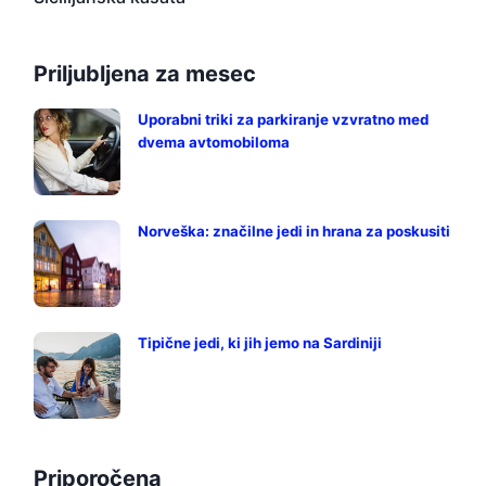
Priljubljena za mesec
Uporabni triki za parkiranje vzvratno med
dvema avtomobiloma
Norveška: značilne jedi in hrana za poskusiti
Tipične jedi, ki jih jemo na Sardiniji
Priporočena