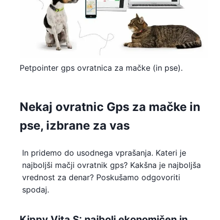
Petpointer gps ovratnica za mačke (in pse).
Nekaj ​​ovratnic Gps za mačke in
pse, izbrane za vas
In pridemo do usodnega vprašanja. Kateri je
najboljši mačji ovratnik gps? Kakšna je najboljša
vrednost za denar? Poskušamo odgovoriti
spodaj.
Kippy Vita S: najbolj ekonomičen in