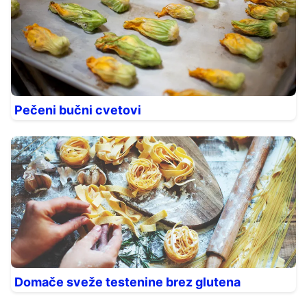
Pečeni bučni cvetovi
Domače sveže testenine brez glutena