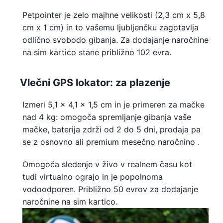
Petpointer je zelo majhne velikosti (2,3 cm x 5,8
cm x 1 cm) in to vašemu ljubljenčku zagotavlja
odlično svobodo gibanja. Za dodajanje naročnine
na sim kartico stane približno 102 evra.
Vlečni GPS lokator: za plazenje
Izmeri 5,1 x 4,1 x 1,5 cm in je primeren za mačke
nad 4 kg: omogoča spremljanje gibanja vaše
mačke, baterija zdrži od 2 do 5 dni, prodaja pa
se z osnovno ali premium mesečno naročnino .
Omogoča sledenje v živo v realnem času kot
tudi virtualno ograjo in je popolnoma
vodoodporen. Približno 50 evrov za dodajanje
naročnine na sim kartico.