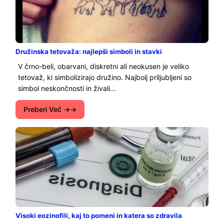
Družinska tetovaža: najlepši simboli in stavki
V črno-beli, obarvani, diskretni ali neokusen je veliko
tetovaž, ki simbolizirajo družino. Najbolj priljubljeni so
simbol neskončnosti in živali...
Preberi Več →
Visoki eozinofili, kaj to pomeni in katera so zdravila