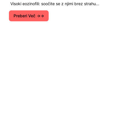
Visoki eozinofili: soočite se z njimi brez strahu...
Preberi Več →
Portal Bio-Green je namenjen zelenih tehnologij in
ekoloških trendov v svetu. Obstaja kraj in
prehrana, zdravje, lepota in ognjišča