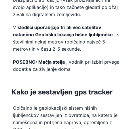
brezplačno aplikacijo (vsak proizvajalec ima
svojo aplikacijo) in tako začnete gledati položaj
živali na digitalnem zemljevidu.
V
sledilci uporabljajo tri ali več satelitov
natančno Geološka lokacija hišne ljubljenčke
, s
številnimi nekaj metrov (običajno največ 5
metrov) in v času 2-5 sekunde.
POSEBNO:
Mačja stelja
, vodnik pri izbiri prvega
dodatka za življenje doma
Kako je sestavljen gps tracker
Običajno je geolokacijski sistem hišnih
ljubljenčkov sestavljen iz ovratnice, na katero je
nameščena in pritrjena naprava, opremljena z