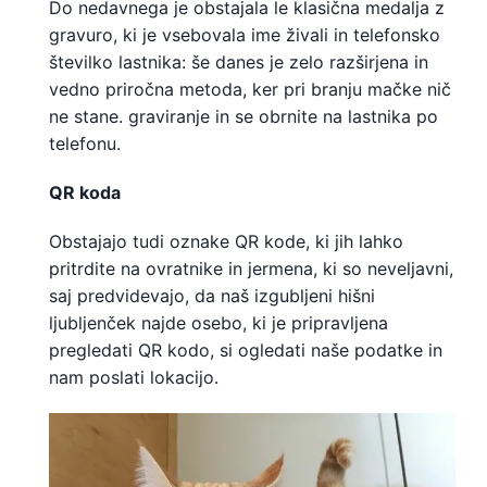
Do nedavnega je obstajala le klasična medalja z
gravuro, ki je vsebovala ime živali in telefonsko
številko lastnika: še danes je zelo razširjena in
vedno priročna metoda, ker pri branju mačke nič
ne stane. graviranje in se obrnite na lastnika po
telefonu.
QR koda
Obstajajo tudi oznake QR kode, ki jih lahko
pritrdite na ovratnike in jermena, ki so neveljavni,
saj predvidevajo, da naš izgubljeni hišni
ljubljenček najde osebo, ki je pripravljena
pregledati QR kodo, si ogledati naše podatke in
nam poslati lokacijo.