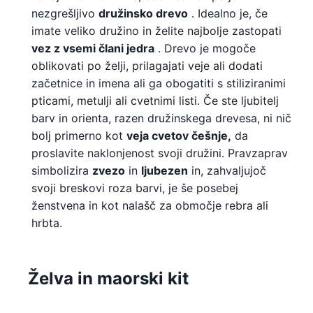
nezgrešljivo
družinsko drevo
. Idealno je, če
imate veliko družino in želite najbolje zastopati
vez z vsemi člani jedra
. Drevo je mogoče
oblikovati po želji, prilagajati veje ali dodati
začetnice in imena ali ga obogatiti s stiliziranimi
pticami, metulji ali cvetnimi listi. Če ste ljubitelj
barv in orienta, razen družinskega drevesa, ni nič
bolj primerno kot
veja cvetov češnje,
da
proslavite naklonjenost svoji družini. Pravzaprav
simbolizira
zvezo
in
ljubezen
in, zahvaljujoč
svoji breskovi roza barvi, je še posebej
ženstvena in kot nalašč za območje rebra ali
hrbta.
Želva in maorski kit