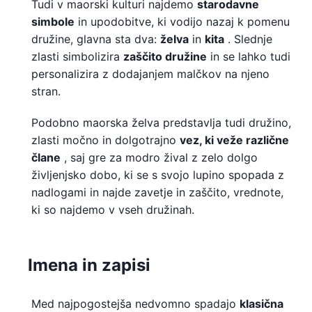
Tudi v maorski kulturi najdemo
starodavne
simbole
in upodobitve, ki vodijo nazaj k pomenu
družine, glavna sta dva:
želva
in
kita
. Slednje
zlasti simbolizira
zaščito družine
in se lahko tudi
personalizira z dodajanjem malčkov na njeno
stran.
Podobno maorska želva predstavlja tudi družino,
zlasti močno in dolgotrajno
vez, ki veže različne
člane
, saj gre za modro žival z zelo dolgo
življenjsko dobo, ki se s svojo lupino spopada z
nadlogami in najde zavetje in zaščito, vrednote,
ki so najdemo v vseh družinah.
Imena in zapisi
Med najpogostejša nedvomno spadajo
klasična