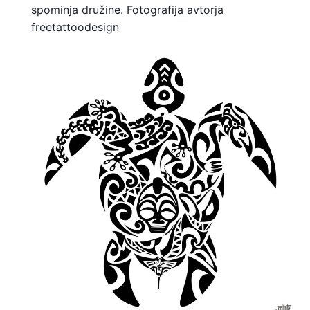
spominja družine. Fotografija avtorja
freetattoodesign