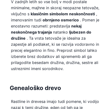
V zadnjih letih so vse bolj v modi postale
minimalne, majhne in skoraj neopazne tetovaže,
vključno s
klasičnim simbolom neskončnosti
,
imenovanim tudi
obrnjeno osmerico
. Pomen je
enostavno razumeti: predstavlja
nekaj
neskončnega trajanja
natanko
ljubezen do
družine
. Ta vrsta tetovaže je idealna za
zapestje ali podlaket, ki se razvija vodoravno in
precej elegantno in fino. Preprost simbol lahko
izberete brez dodatkov ali sprememb ali ga
prilagodite besedam družina, družina, sestre ali
ustreznimi imeni sorodnikov.
Genealoško drevo
Rastline in drevesa imajo tudi pomene, ki vodijo
nazaj k temi družine, eden od teh pa je