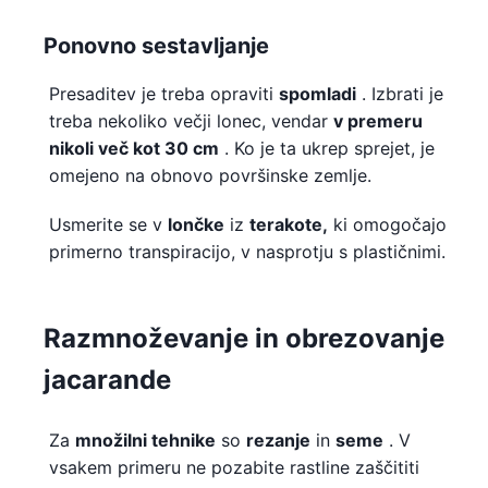
Ponovno sestavljanje
Presaditev je treba opraviti
spomladi
. Izbrati je
treba nekoliko večji lonec, vendar
v premeru
nikoli več kot 30 cm
. Ko je ta ukrep sprejet, je
omejeno na obnovo površinske zemlje.
Usmerite se v
lončke
iz
terakote,
ki omogočajo
primerno transpiracijo, v nasprotju s plastičnimi.
Razmnoževanje in obrezovanje
jacarande
Za
množilni tehnike
so
rezanje
in
seme
. V
vsakem primeru ne pozabite rastline zaščititi