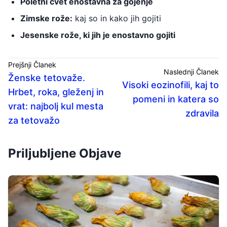
Poletni cvet enostavna za gojenje
Zimske rože:
kaj so in kako jih gojiti
Jesenske rože, ki jih je enostavno gojiti
Prejšnji Članek
Naslednji Članek
Ženske tetovaže.
Visoki eozinofili, kaj to
Hrbet, roka, gleženj in
pomeni in katera so
vrat: najbolj kul mesta
zdravila
za tetovažo
Priljubljene Objave