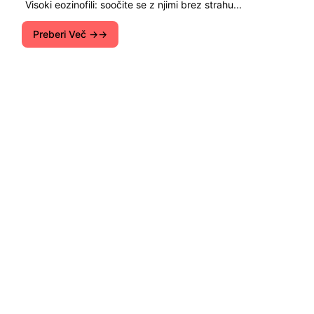
Visoki eozinofili: soočite se z njimi brez strahu...
Preberi Več →
Portal Bio-Green je namenjen zelenih tehnologij in
ekoloških trendov v svetu. Obstaja kraj in
prehrana, zdravje, lepota in ognjišča