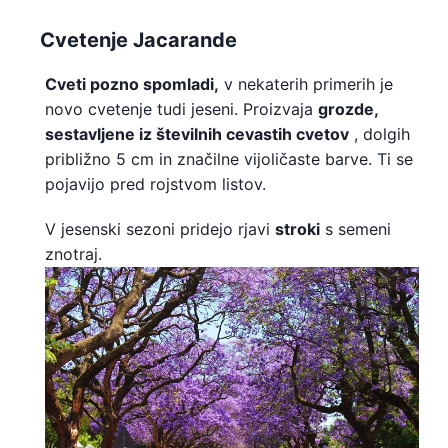
Cvetenje Jacarande
Cveti pozno spomladi,
v nekaterih primerih je
novo cvetenje tudi jeseni. Proizvaja
grozde,
sestavljene iz številnih cevastih cvetov
, dolgih
približno 5 cm in značilne vijoličaste barve. Ti se
pojavijo pred rojstvom listov.
V jesenski sezoni pridejo rjavi
stroki
s semeni
znotraj.