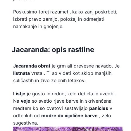
Poskusimo torej razumeti, kako zanj poskrbeti,
izbrati pravo zemljo, položaj in odmerjati
namakanje in gnojenje.
Jacaranda: opis rastline
Jacaranda obrat
je grm ali drevesne navado. Je
listnata
vrsta . Ti so videti kot sklop manjših,
suličastih in živo zelenih letakov.
Listje
je gosto in redno, zelo debela in uvedbi.
Na
veje
so svetlo rjave barve in skrivenčena,
medtem ko so cvetovi sestavljajo
panicles
v
odtenkih od
modre do vijolične barve
, zelo
sugestivna.