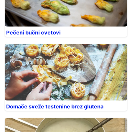
Pečeni bučni cvetovi
Domače sveže testenine brez glutena