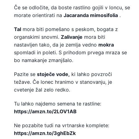
Če se odločite, da boste rastlino gojili v loncu, se
morate orientirati na
Jacaranda mimosifolia
.
Tal
mora biti
pomešano s peskom, bogata z
organskimi snovmi.
Zalivanje
mora biti
nastavljen tako, da je zemlja vedno
mokra
spomladi in poleti. S prihodom prvega mraza se
bo namakanje zmanjšalo.
Pazite se
stoječe vode,
ki lahko povzroči
težave. Če lonec hranimo v stanovanju, je
cvetenje žal zelo redko.
Tu lahko najdemo semena te rastline:
https://amzn.to/2LOV1AB
Ne pozabite tudi na vrtnarske komplete:
https://amzn.to/3ghEbZk