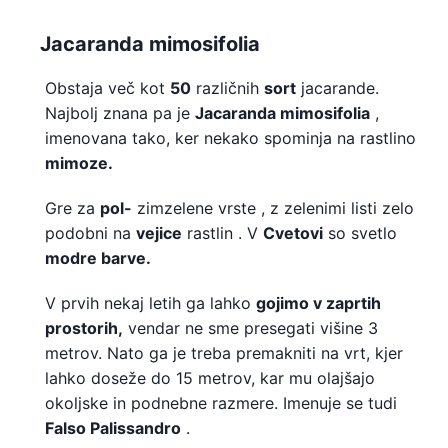
Jacaranda mimosifolia
Obstaja več kot
50
različnih
sort
jacarande.
Najbolj znana pa je
Jacaranda mimosifolia
,
imenovana tako, ker nekako spominja na rastlino
mimoze.
Gre za
pol-
zimzelene vrste , z zelenimi listi zelo
podobni na
vejice
rastlin . V
Cvetovi
so svetlo
modre barve.
V prvih nekaj letih ga lahko
gojimo v zaprtih
prostorih,
vendar ne sme presegati višine 3
metrov. Nato ga je treba premakniti na vrt, kjer
lahko doseže do 15 metrov, kar mu olajšajo
okoljske in podnebne razmere. Imenuje se tudi
Falso Palissandro
.