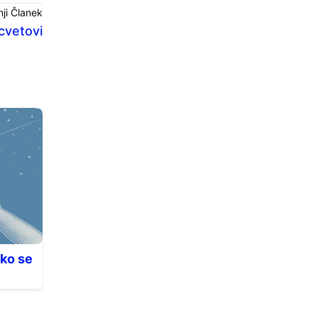
ji Članek
cvetovi
ko se