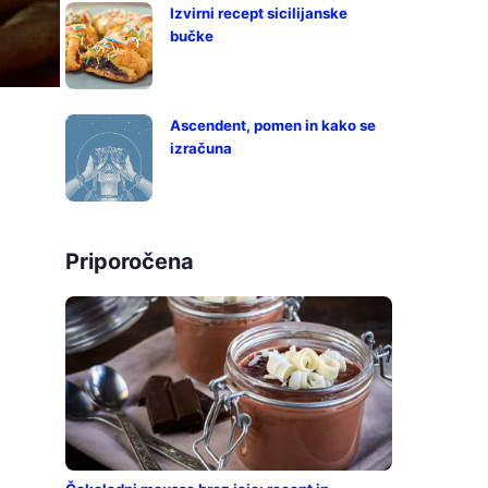
Izvirni recept sicilijanske
bučke
Ascendent, pomen in kako se
izračuna
Priporočena