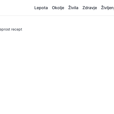
Lepota
Okolje
Živila
Zdravje
Življen
eprost recept