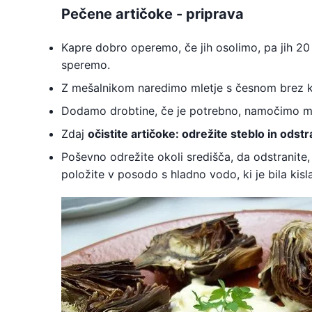
Pečene artičoke - priprava
Kapre dobro operemo, če jih osolimo, pa jih 20 
speremo.
Z mešalnikom naredimo mletje s česnom brez ko
Dodamo drobtine, če je potrebno, namočimo mle
Zdaj
očistite artičoke: odrežite steblo in odstr
Poševno odrežite okoli središča, da odstranite, d
položite v posodo s hladno vodo, ki je bila kis