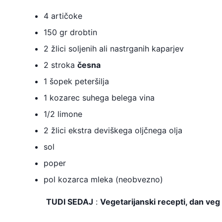
4 artičoke
150 gr drobtin
2 žlici soljenih ali nastrganih kaparjev
2 stroka
česna
1 šopek peteršilja
1 kozarec suhega belega vina
1/2 limone
2 žlici ekstra deviškega oljčnega olja
sol
poper
pol kozarca mleka (neobvezno)
TUDI SEDAJ
:
Vegetarijanski recepti, dan veg