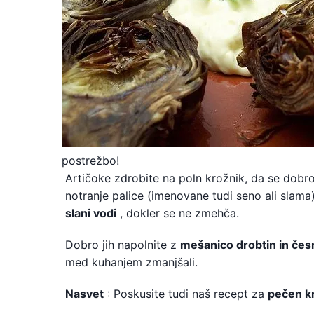
postrežbo!
Artičoke zdrobite na poln krožnik, da se dobro
notranje palice (imenovane tudi seno ali slam
slani vodi
, dokler se ne zmehča.
Dobro jih napolnite z
mešanico drobtin in čes
med kuhanjem zmanjšali.
Nasvet
: Poskusite tudi naš recept za
pečen k