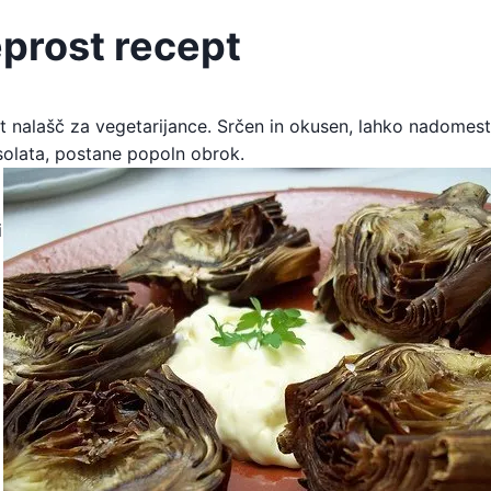
eprost recept
ot nalašč za vegetarijance. Srčen in okusen, lahko nadomes
 solata, postane popoln obrok.
i