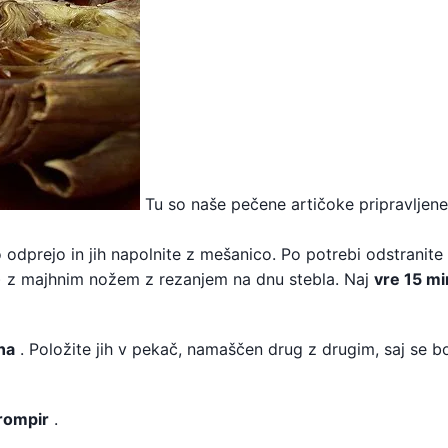
Tu so naše pečene artičoke pripravljene
 odprejo in jih napolnite z mešanico. Po potrebi odstranite
a) z majhnim nožem z rezanjem na dnu stebla. Naj
vre 15 mi
na
. Položite jih v pekač, namaščen drug z drugim, saj se 
rompir
.