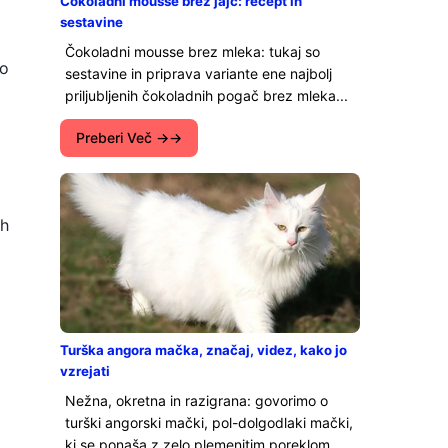
Čokoladni mousse brez jajc: recept in
sestavine
Čokoladni mousse brez mleka: tukaj so
ro
sestavine in priprava variante ene najbolj
priljubljenih čokoladnih pogač brez mleka...
Preberi Več →
ih
Turška angora mačka, značaj, videz, kako jo
vzrejati
Nežna, okretna in razigrana: govorimo o
turški angorski mački, pol-dolgodlaki mački,
ki se ponaša z zelo plemenitim poreklom...