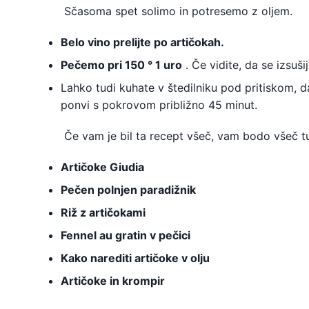
Sčasoma spet solimo in potresemo z oljem.
Belo vino prelijte po artičokah.
Pečemo pri 150 ° 1 uro
. Če vidite, da se izsuš
Lahko tudi kuhate v štedilniku pod pritiskom, d
ponvi s pokrovom približno 45 minut.
Če vam je bil ta recept všeč, vam bodo všeč tud
Artičoke Giudia
Pečen polnjen paradižnik
Riž z artičokami
Fennel au gratin v pečici
Kako narediti artičoke v olju
Artičoke in krompir