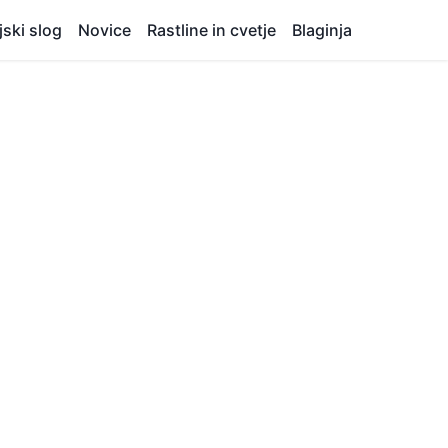
jski slog
Novice
Rastline in cvetje
Blaginja