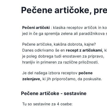
Pečene artičoke, pr
Pečeni artičoki
: klasika receptov artičok in k
jed in če ga spremlja zelena ali paradižnikova
Pečene artičoke, kakšna dobrota, kajne?
Danes odkrivamo še en
recept z artičokami,
k
je poleg dobrega tudi enostaven za pripravo,
hranljiv in primeren za različne priložnosti.
Je del našega izbora receptov
pečene
zelenjave,
ki jih priporočamo, da poskusite.
Pečene artičoke - sestavine
Tu so sestavine za 4 osebe: