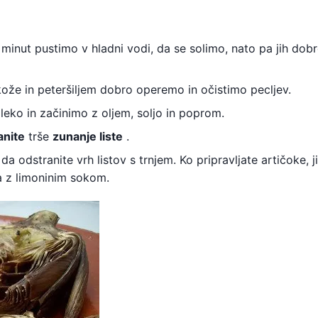
minut pustimo v hladni vodi, da se solimo, nato pa jih dob
že in peteršiljem dobro operemo in očistimo pecljev.
ko in začinimo z oljem, soljo in poprom.
anite
trše
zunanje liste
.
a odstranite vrh listov s trnjem. Ko pripravljate artičoke, j
la z limoninim sokom.