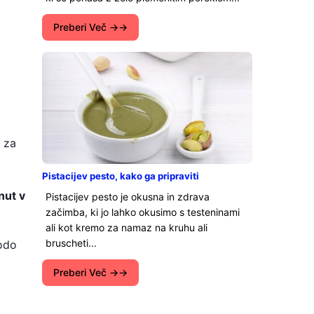
Preberi Več →
 za
Pistacijev pesto, kako ga pripraviti
nut v
Pistacijev pesto je okusna in zdrava
začimba, ki jo lahko okusimo s testeninami
ali kot kremo za namaz na kruhu ali
bruscheti...
bodo
Preberi Več →