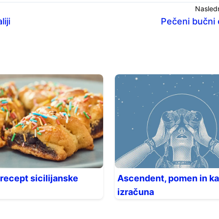
Nasledn
iji
Pečeni bučni 
 recept sicilijanske
Ascendent, pomen in ka
izračuna