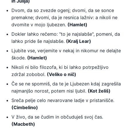
in Julija)
Dvom, da so zvezde ogenj; dvomi, da se sonce
premakne; dvomi, da je resnica lažniv: a nikoli ne
dvomite v mojo ljubezen.
(Hamlet)
Dokler lahko rečemo: "to je najslabše", pomeni, da
lahko pride še najslabše.
(Kralj Lear)
Ljubite vse, verjemite v nekaj in nikomur ne delajte
škode.
(Hamlet)
Nikoli ni bilo filozofa, ki bi lahko potrpežljivo
zdržal zobobol.
(Veliko o nič)
Če se ne spomniš, da te je Ljubezen kdaj zagrešila
najmanjšo norost, potem nisi ljubil.
(Kot želiš)
Sreča pelje celo nevarovane ladje v pristanišče.
(Cimbelino)
V živo, da se čudim in občuduješ svoj čas.
(Macbeth)