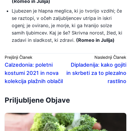
(Romeo in Julija)
Ljubezen je hlapna meglica, ki jo tvorijo vzdihi; če
se raztopi, v očeh zaljubljencev utripa in iskri
ogenj; je ovirano, je morje, ki ga hranijo solze
samih ljubimcev. Kaj je še? Skrivna norost, žled, ki
zadavi in ​​sladkost, ki zdravi.
(Romeo in Julija)
Prejšnji Članek
Naslednji Članek
Calzedonia: poletni
Dipladenija: kako gojiti
kostumi 2021 in nova
in skrbeti za to plezalno
kolekcija plažnih oblačil
rastlino
Priljubljene Objave