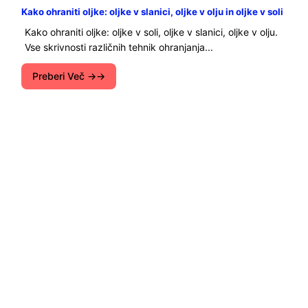
Kako ohraniti oljke: oljke v slanici, oljke v olju in oljke v soli
Kako ohraniti oljke: oljke v soli, oljke v slanici, oljke v olju.
Vse skrivnosti različnih tehnik ohranjanja...
Preberi Več →
Portal Bio-Green je namenjen zelenih tehnologij in
ekoloških trendov v svetu. Obstaja kraj in