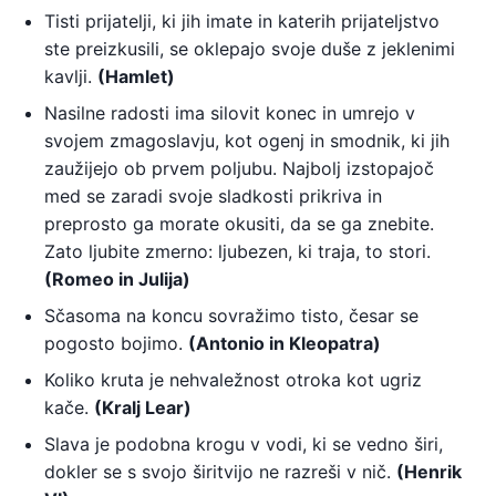
Tisti prijatelji, ki jih imate in katerih prijateljstvo
ste preizkusili, se oklepajo svoje duše z jeklenimi
kavlji.
(Hamlet)
Nasilne radosti ima silovit konec in umrejo v
svojem zmagoslavju, kot ogenj in smodnik, ki jih
zaužijejo ob prvem poljubu. Najbolj izstopajoč
med se zaradi svoje sladkosti prikriva in
preprosto ga morate okusiti, da se ga znebite.
Zato ljubite zmerno: ljubezen, ki traja, to stori.
(Romeo in Julija)
Sčasoma na koncu sovražimo tisto, česar se
pogosto bojimo.
(Antonio in Kleopatra)
Koliko kruta je nehvaležnost otroka kot ugriz
kače.
(Kralj Lear)
Slava je podobna krogu v vodi, ki se vedno širi,
dokler se s svojo širitvijo ne razreši v nič.
(Henrik