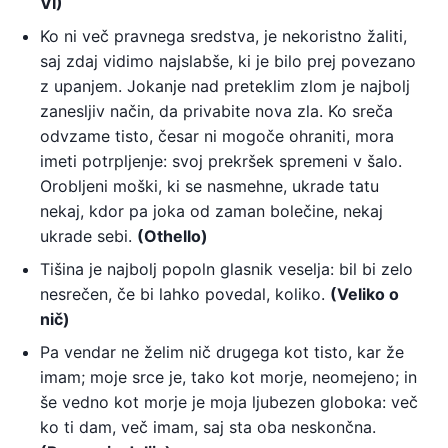
VI)
Ko ni več pravnega sredstva, je nekoristno žaliti,
saj zdaj vidimo najslabše, ki je bilo prej povezano
z upanjem. Jokanje nad preteklim zlom je najbolj
zanesljiv način, da privabite nova zla. Ko sreča
odvzame tisto, česar ni mogoče ohraniti, mora
imeti potrpljenje: svoj prekršek spremeni v šalo.
Orobljeni moški, ki se nasmehne, ukrade tatu
nekaj, kdor pa joka od zaman bolečine, nekaj
ukrade sebi.
(Othello)
Tišina je najbolj popoln glasnik veselja: bil bi zelo
nesrečen, če bi lahko povedal, koliko.
(Veliko o
nič)
Pa vendar ne želim nič drugega kot tisto, kar že
imam; moje srce je, tako kot morje, neomejeno; in
še vedno kot morje je moja ljubezen globoka: več
ko ti dam, več imam, saj sta oba neskončna.