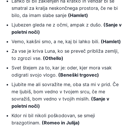
Lahko bi bil zaklenjen na kratko in vendar bi se
smatral za kralja neskončnega prostora, če ne bi
bilo, da imam slabe sanje
(Hamlet)
Ljubezen gleda ne z očmi, ampak z dušo.
(Sanje v
poletni noči)
Vemo, kakšni smo, a ne, kaj bi lahko bili.
(Hamlet)
Za vse je kriva Luna, ko se preveč približa zemlji,
to zgrozi vse.
(Othello)
Svet štejem za to, kar je: oder, kjer mora vsak
odigrati svojo vlogo.
(Beneški trgovec)
Ljubite me ali sovražite me, oba sta mi v prid. Če
me ljubiš, bom vedno v tvojem srcu, če me
sovražiš, bom vedno v tvojih mislih.
(Sanje v
poletni noči)
Kdor ni bil nikoli poškodovan, se smeji
brazgotinam.
(Romeo in Julija)