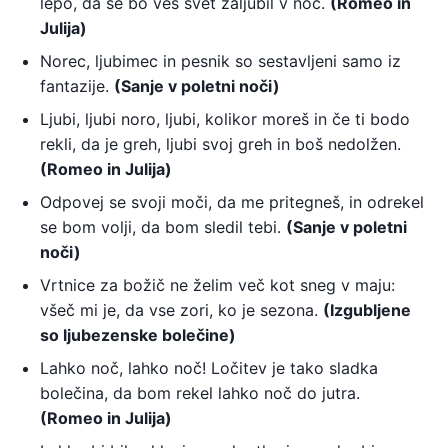
lepo, da se bo ves svet zaljubil v noč.
(Romeo in
Julija)
Norec, ljubimec in pesnik so sestavljeni samo iz
fantazije.
(Sanje v poletni noči)
Ljubi, ljubi noro, ljubi, kolikor moreš in če ti bodo
rekli, da je greh, ljubi svoj greh in boš nedolžen.
(Romeo in Julija)
Odpovej se svoji moči, da me pritegneš, in odrekel
se bom volji, da bom sledil tebi.
(Sanje v poletni
noči)
Vrtnice za božič ne želim več kot sneg v maju:
všeč mi je, da vse zori, ko je sezona.
(Izgubljene
so ljubezenske bolečine)
Lahko noč, lahko noč! Ločitev je tako sladka
bolečina, da bom rekel lahko noč do jutra.
(Romeo in Julija)