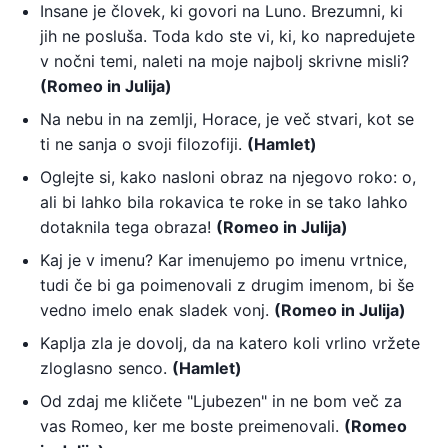
Insane je človek, ki govori na Luno. Brezumni, ki
jih ne posluša. Toda kdo ste vi, ki, ko napredujete
v nočni temi, naleti na moje najbolj skrivne misli?
(Romeo in Julija)
Na nebu in na zemlji, Horace, je več stvari, kot se
ti ne sanja o svoji filozofiji.
(Hamlet)
Oglejte si, kako nasloni obraz na njegovo roko: o,
ali bi lahko bila rokavica te roke in se tako lahko
dotaknila tega obraza!
(Romeo in Julija)
Kaj je v imenu? Kar imenujemo po imenu vrtnice,
tudi če bi ga poimenovali z drugim imenom, bi še
vedno imelo enak sladek vonj.
(Romeo in Julija)
Kaplja zla je dovolj, da na katero koli vrlino vržete
zloglasno senco.
(Hamlet)
Od zdaj me kličete "Ljubezen" in ne bom več za
vas Romeo, ker me boste preimenovali.
(Romeo