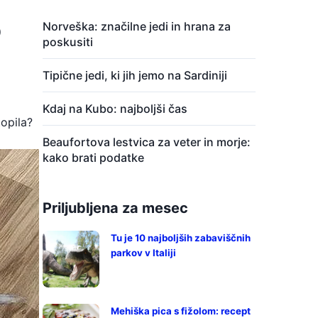
o
Norveška: značilne jedi in hrana za
poskusiti
Tipične jedi, ki jih jemo na Sardiniji
Kdaj na Kubo: najboljši čas
topila?
Beaufortova lestvica za veter in morje:
kako brati podatke
Priljubljena za mesec
Tu je 10 najboljših zabaviščnih
parkov v Italiji
Mehiška pica s fižolom: recept