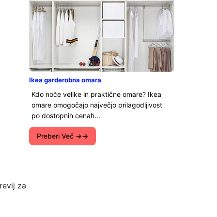
Ikea garderobna omara
Kdo noče velike in praktične omare? Ikea
omare omogočajo največjo prilagodljivost
po dostopnih cenah...
Preberi Več →
revij za