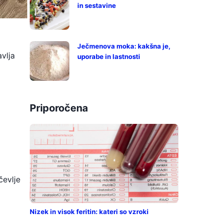
in sestavine
Ječmenova moka: kakšna je,
avlja
uporabe in lastnosti
Priporočena
čevlje
Nizek in visok feritin: kateri so vzroki