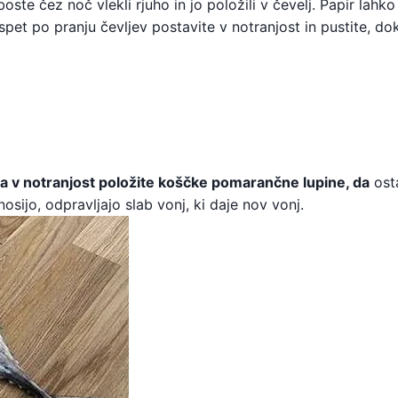
boste čez noč vlekli rjuho in jo položili v čevelj. Papir lahko
 spet po pranju čevljev postavite v notranjost in pustite, do
da v notranjost položite koščke pomarančne lupine, da
ost
osijo, odpravljajo slab vonj, ki daje nov vonj.