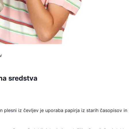
v
ena sredstva
plesni iz čevljev je uporaba papirja iz starih časopisov in 