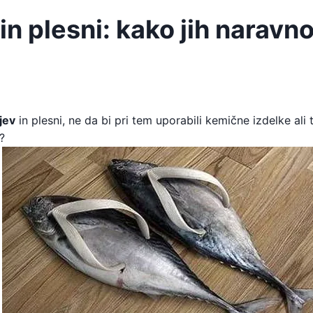
 in plesni: kako jih naravn
jev
in plesni, ne da bi pri tem uporabili kemične izdelke ali 
?