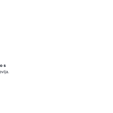
o s
vlja.