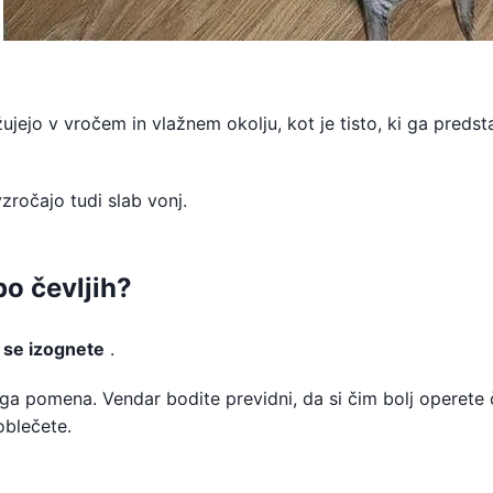
ujejo v vročem in vlažnem okolju, kot je tisto, ki ga predst
zročajo tudi slab vonj.
po čevljih?
 se izognete
.
ega pomena. Vendar bodite previdni, da si čim bolj operete 
oblečete.