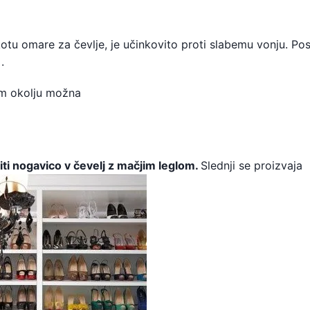
otu omare za čevlje, je učinkovito proti slabemu vonju. Pos
.
m okolju možna
iti nogavico v čevelj z mačjim leglom.
Slednji se proizvaja