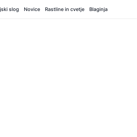
jski slog
Novice
Rastline in cvetje
Blaginja