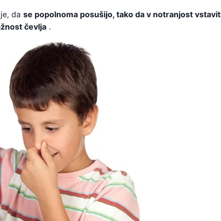
lje, da
se popolnoma posušijo, tako da v notranjost vstavi
ažnost čevlja
.