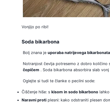
Vonjijo po ribi!
Soda bikarbona
Bolj znana je
uporaba natrijevega bikarbonata
Notranjost čevlja potresemo z dobro količino 
čopičem
. Soda bikarbona absorbira slab vonj in
Oglejte si tudi te članke o pecilni sode:
Čiščenje hiše: s
kisom in sodo bikarbono
lahko 
Naravni proti
plesni: kako odstraniti plesen do