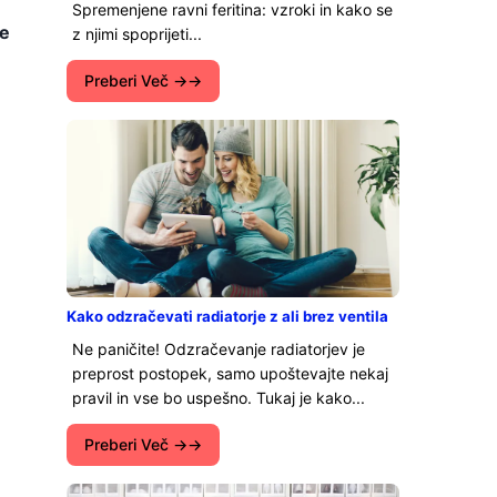
Spremenjene ravni feritina: vzroki in kako se
te
z njimi spoprijeti...
Preberi Več →
Kako odzračevati radiatorje z ali brez ventila
Ne paničite! Odzračevanje radiatorjev je
preprost postopek, samo upoštevajte nekaj
pravil in vse bo uspešno. Tukaj je kako...
Preberi Več →