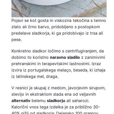
Pojavi se kot gosta in viskozna tekočina s temno
zlato ali črno barvo, pridobljeno s postopkom
predelave sladkorja, ki ga pridobivajo iz trsa ali
pese.
Konkretno sladkor ločimo s centrifugiranjem, da
dobimo to koristno
naravno sladilo
z zanimivimi
prehranskimi in terapevtskimi lastnostmi. Izraz
izvira iz portugalskega melaço, beseda, ki izhaja
iz latinskega mel, draga.
V resnici je skupaj z medom, javorjevim sirupom,
stevijo in ekstraktom slada ena od veljavnih
alternativ
belemu
sladkorju
ali saharozi.
Kalorični vnos tega izdelka je za približno 30-
40% nižji od sladkorja; Dejansko 100 gramov