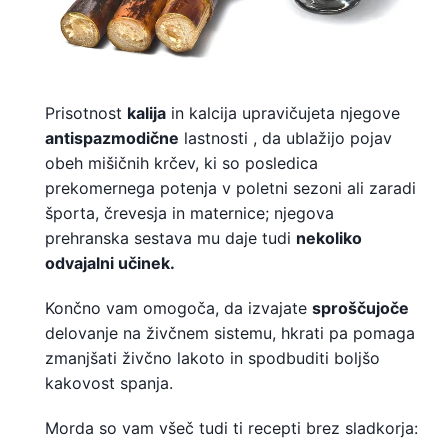
Prisotnost
kalija
in kalcija upravičujeta njegove
antispazmodične
lastnosti , da ublažijo pojav
obeh mišičnih krčev, ki so posledica
prekomernega potenja v poletni sezoni ali zaradi
športa, črevesja in maternice; njegova
prehranska sestava mu daje tudi
nekoliko
odvajalni učinek.
Končno vam omogoča, da izvajate
sproščujoče
delovanje na živčnem sistemu, hkrati pa pomaga
zmanjšati živčno lakoto in spodbuditi boljšo
kakovost spanja.
Morda so vam všeč tudi ti recepti brez sladkorja: