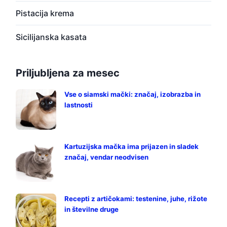
Pistacija krema
Sicilijanska kasata
Priljubljena za mesec
Vse o siamski mački: značaj, izobrazba in
lastnosti
Kartuzijska mačka ima prijazen in sladek
značaj, vendar neodvisen
Recepti z artičokami: testenine, juhe, rižote
in številne druge